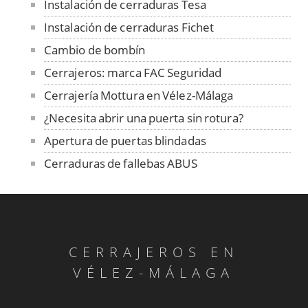
Instalación de cerraduras Tesa
Instalación de cerraduras Fichet
Cambio de bombín
Cerrajeros: marca FAC Seguridad
Cerrajería Mottura en Vélez-Málaga
¿Necesita abrir una puerta sin rotura?
Apertura de puertas blindadas
Cerraduras de fallebas ABUS
Cerrajeros los 365 días
Servicios de cerrajería en Vélez-Málaga
Rejas y vallas, instalación en Vélez-Málaga
CERRAJEROS EN
Cerrajeros: copias de llaves
VÉLEZ-MÁLAGA
Se abren coches las 24 horas
Cerrajeros profesionales en Vélez-Málaga