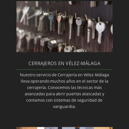
Sustitución de bombines
Cajas fuertes: aperturas urgentes 24 horas
Montaje de persianas para locales
Accesorios de cerrajería Tesa
Apertura de puertas de seguridad
Cómo impedir robos en casa
Qué métodos emplean los ladrones para
CERRAJEROS EN VÉLEZ-MÁLAGA
robar en viviendas
Nuestro servicio de Cerrajería en Vélez-Málaga
Instalación de cerraduras de sobreponer Tesa
lleva operando muchos años en el sector de la
cerrajería. Conocemos las técnicas más
Consiga evitar los robos en vacaciones
avanzadas para abrir puertas atascadas y
Cerrajeros: aperturas sin romper en Vélez-
contamos con sistemas de seguridad de
Málaga
vanguardia.
Cerrajero 24 horas
Montaje de accesorios para vías de escape