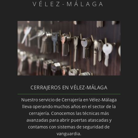
VÉLEZ-MÁLAGA
Se abren coches las 24 horas
Cerrajeros profesionales en Vélez-Málaga
Sustitución de bombines
Cajas fuertes: aperturas urgentes 24 horas
Montaje de persianas para locales
Accesorios de cerrajería Tesa
Apertura de puertas de seguridad
Cómo impedir robos en casa
Qué métodos emplean los ladrones para
CERRAJEROS EN VÉLEZ-MÁLAGA
robar en viviendas
Nuestro servicio de Cerrajería en Vélez-Málaga
Instalación de cerraduras de sobreponer Tesa
lleva operando muchos años en el sector de la
cerrajería. Conocemos las técnicas más
Consiga evitar los robos en vacaciones
avanzadas para abrir puertas atascadas y
Cerrajeros: aperturas sin romper en Vélez-
contamos con sistemas de seguridad de
Málaga
vanguardia.