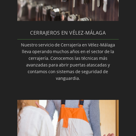
Accesorios de cerrajería Tesa
Apertura de puertas de seguridad
Cómo impedir robos en casa
Qué métodos emplean los ladrones para
CERRAJEROS EN VÉLEZ-MÁLAGA
robar en viviendas
Nuestro servicio de Cerrajería en Vélez-Málaga
Instalación de cerraduras de sobreponer Tesa
lleva operando muchos años en el sector de la
cerrajería. Conocemos las técnicas más
Consiga evitar los robos en vacaciones
avanzadas para abrir puertas atascadas y
Cerrajeros: aperturas sin romper en Vélez-
contamos con sistemas de seguridad de
Málaga
vanguardia.
Cerrajero 24 horas
Montaje de accesorios para vías de escape
Sistemas de cerrajería
Montaje de cerraduras de seguridad