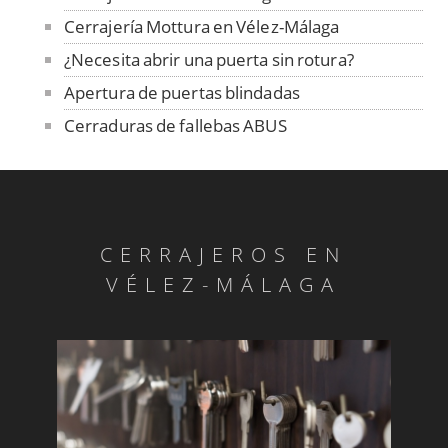
Cerrajería Mottura en Vélez-Málaga
¿Necesita abrir una puerta sin rotura?
Apertura de puertas blindadas
Cerraduras de fallebas ABUS
Cerrajeros los 365 días
Servicios de cerrajería en Vélez-Málaga
Rejas y vallas, instalación en Vélez-Málaga
CERRAJEROS EN
Cerrajeros: copias de llaves
VÉLEZ-MÁLAGA
Se abren coches las 24 horas
Cerrajeros profesionales en Vélez-Málaga
Sustitución de bombines
Cajas fuertes: aperturas urgentes 24 horas
Montaje de persianas para locales