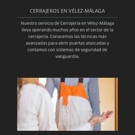
CAJAS FUERTES: APERTURAS URGENTES 24
CERRAJEROS EN VÉLEZ-MÁLAGA
HORAS · (28-10-2019)
Nuestro servicio de Cerrajería en Vélez-Málaga
lleva operando muchos años en el sector de la
MONTAJE DE PERSIANAS PARA LOCALES · (28-10-
cerrajería. Conocemos las técnicas más
2019)
avanzadas para abrir puertas atascadas y
contamos con sistemas de seguridad de
ACCESORIOS DE CERRAJERÍA TESA · (28-10-2019)
vanguardia.
APERTURA DE PUERTAS DE SEGURIDAD · (28-10-
2019)
CÓMO IMPEDIR ROBOS EN CASA · (28-10-2019)
QUÉ MÉTODOS EMPLEAN LOS LADRONES PARA
ROBAR EN VIVIENDAS · (28-10-2019)