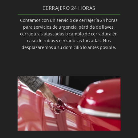
CERRAJERO 24 HORAS
INSTALACIÓN DE CERRADURAS DE SOBREPONER
TESA · (28-10-2019)
Contamos con un servicio de cerrajería 24 horas
para servicios de urgencia, pérdida de llaves,
cerraduras atascadas o cambio de cerradura en
CONSIGA EVITAR LOS ROBOS EN VACACIONES ·
caso de robos y cerraduras forzadas. Nos
(28-10-2019)
desplazaremos a su domicilio lo antes posible.
CERRAJEROS: APERTURAS SIN ROMPER EN VÉLEZ-
MÁLAGA · (28-10-2019)
CERRAJERO 24 HORAS · (28-10-2019)
MONTAJE DE ACCESORIOS PARA VÍAS DE ESCAPE ·
(28-10-2019)
SISTEMAS DE CERRAJERÍA · (28-10-2019)