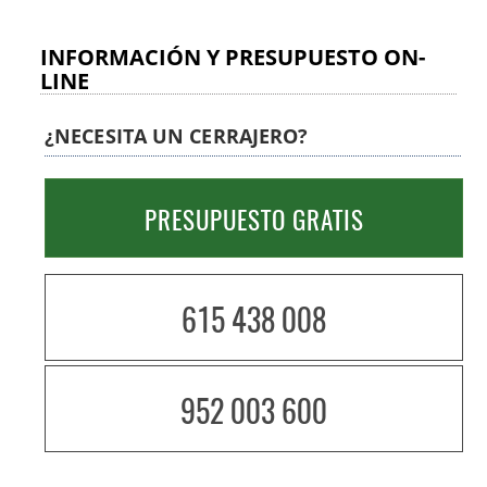
2019)
INFORMACIÓN Y PRESUPUESTO ON-
LINE
AMAESTRAMIENTO DE BOMBINES · (28-10-
2019)
¿NECESITA UN CERRAJERO?
APERTURA DE CAJAS FUERTES · (28-10-2019)
PRESUPUESTO GRATIS
INSTALACIÓN DE CERRADURAS TESA · (28-10-
2019)
615 438 008
INSTALACIÓN DE CERRADURAS FICHET · (28-10-
2019)
952 003 600
CAMBIO DE BOMBÍN · (28-10-2019)